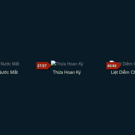
37/37
40/40
Nước Mắt
Thừa Hoan Ký
Liệt Diễm C