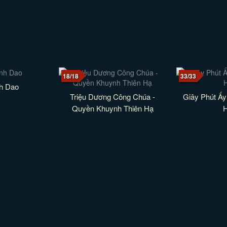
18/18
33/33
h Dao
Triệu Dương Công Chúa -
Giây Phút Ấy
Quyền Khuynh Thiên Hạ