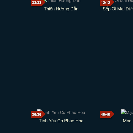
33/33
12/12
Thiên Hương Dẫn
Sếp Ơi Mai Đừ
36/36
40/40
Tình Yêu Có Pháo Hoa
Mạc 