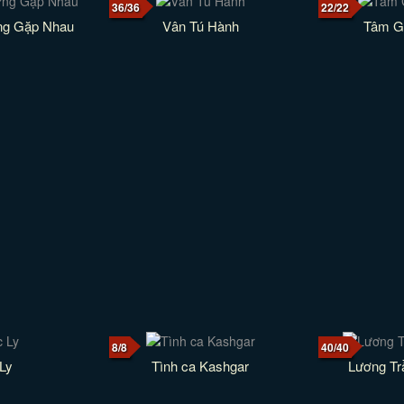
36/36
22/22
ng Gặp Nhau
Vân Tú Hành
Tâm G
8/8
40/40
Ly
Tình ca Kashgar
Lương T