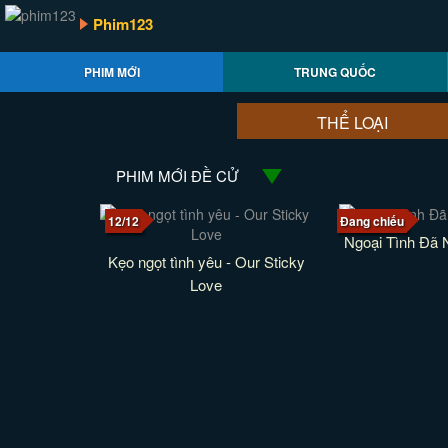
Phim123
PHIM MỚI
TRUNG QUỐC
THỂ LOẠI
PHIM MỚI ĐỀ CỬ
12/12
Đang chiếu
Ngoại Tình Đã
Kẹo ngọt tình yêu - Our Sticky
Love