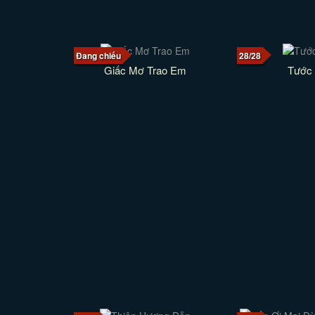
Đang chiếu
28/28
Giấc Mơ Trao Em
Tước 