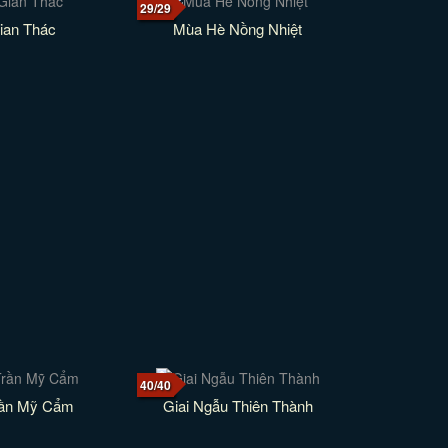
29/29
ian Thác
Mùa Hè Nồng Nhiệt
40/40
rần Mỹ Cẩm
Giai Ngẫu Thiên Thành