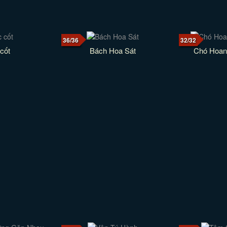
36/36
32/32
cốt
Bách Hoa Sát
Chó Hoan