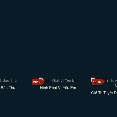
19/19
16/16
 Báo Thù
Hình Phạt Vì Yêu Em
Giá Trị Tuyệt 