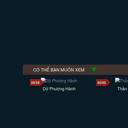
CÓ THỂ BẠN MUỐN XEM
39/39
40/40
Dữ Phượng Hành
Thần