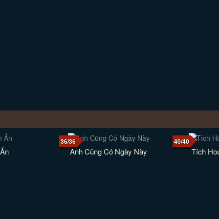
36/36
40/40
 Ấn
Anh Cũng Có Ngày Này
Tích Ho