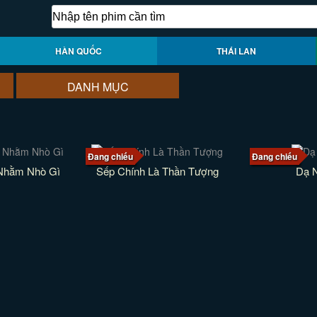
HÀN QUỐC
THÁI LAN
DANH MỤC
Đang chiếu
Đang chiếu
 Nhằm Nhò Gì
Sếp Chính Là Thần Tượng
Dạ 