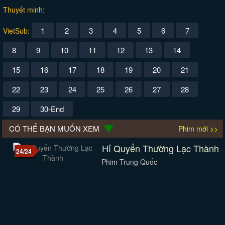
Thuyết minh:
1
2
3
4
5
6
7
VietSub:
8
9
10
11
12
13
14
15
16
17
18
19
20
21
22
23
24
25
26
27
28
29
30-End
CÓ THỂ BẠN MUỐN XEM
Phim mới >>
Hỉ Quyển Thường Lạc Thành
24/24
Phim Trung Quốc