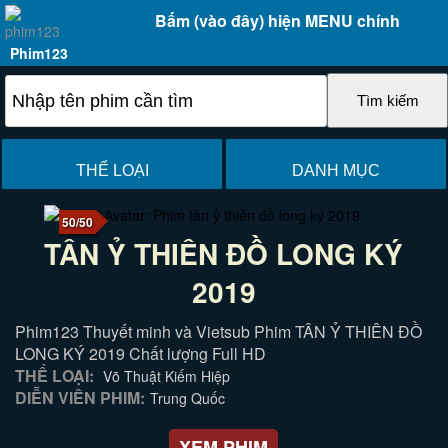
Bấm (vào đây) hiện MENU chính
Phim123
THỂ LOẠI
DANH MỤC
50/50
TÂN Ỷ THIÊN ĐỒ LONG KÝ
2019
Phim123 Thuyết minh và Vietsub Phim TÂN Ỷ THIÊN ĐỒ
LONG KÝ 2019 Chất lượng Full HD
THỂ LOẠI:
Võ Thuật Kiếm Hiệp
DIỄN VIÊN PHIM:
Trung Quốc
XEM PHIM