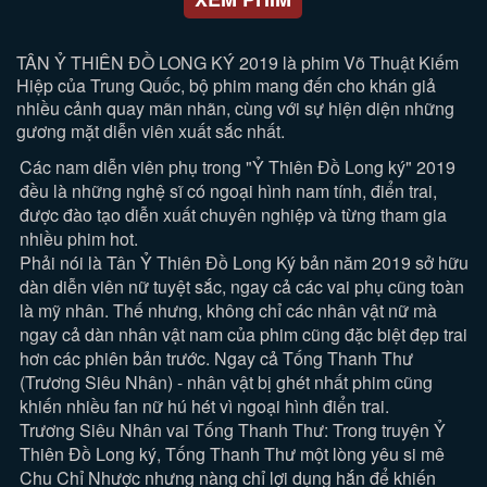
TÂN Ỷ THIÊN ĐỒ LONG KÝ 2019 là phim Võ Thuật Kiếm
Hiệp của Trung Quốc, bộ phim mang đến cho khán giả
nhiều cảnh quay mãn nhãn, cùng với sự hiện diện những
gương mặt diễn viên xuất sắc nhất.
Các nam diễn viên phụ trong "Ỷ Thiên Đồ Long ký" 2019
đều là những nghệ sĩ có ngoại hình nam tính, điển trai,
được đào tạo diễn xuất chuyên nghiệp và từng tham gia
nhiều phim hot.
Phải nói là Tân Ỷ Thiên Đồ Long Ký bản năm 2019 sở hữu
dàn diễn viên nữ tuyệt sắc, ngay cả các vai phụ cũng toàn
là mỹ nhân. Thế nhưng, không chỉ các nhân vật nữ mà
ngay cả dàn nhân vật nam của phim cũng đặc biệt đẹp trai
hơn các phiên bản trước. Ngay cả Tống Thanh Thư
(Trương Siêu Nhân) - nhân vật bị ghét nhất phim cũng
khiến nhiều fan nữ hú hét vì ngoại hình điển trai.
Trương Siêu Nhân vai Tống Thanh Thư: Trong truyện Ỷ
Thiên Đồ Long ký, Tống Thanh Thư một lòng yêu si mê
Chu Chỉ Nhược nhưng nàng chỉ lợi dụng hắn để khiến