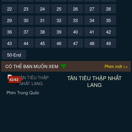
22
23
24
25
26
27
28
29
30
31
32
33
34
35
36
37
38
39
40
41
42
43
44
45
46
47
48
49
50-End
CÓ THỂ BẠN MUỐN XEM
Phim mới >>
TÂN TIÊU THẬP NHẤT
42/42
LANG
Phim Trung Quốc