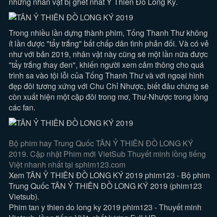
những nhân vật bị ghét nhất Ỷ Thiên Đồ Long Ký.
Trong nhiều lần dựng thành phim, Tống Thanh Thư không
ít lần được "tẩy trắng" bất chấp dân tình phản đối. Và có vẻ
như với bản 2019, nhân vật này cũng sẽ một lần nữa được
"tẩy trắng thay đen", khiến người xem cảm thông cho quá
trình sa vào tội lỗi của Tống Thanh Thư và với ngoại hình
đẹp đôi tương xứng với Chu Chỉ Nhược, biết đâu chừng sẽ
còn xuất hiện một cặp đôi trong mơ, Thư-Nhược trong lòng
các fan.
Bộ phim hay Trung Quốc TÂN Ỷ THIÊN ĐỒ LONG KÝ
2019. Cập nhật Phim mới VietSub Thuyết minh lồng tiếng
Việt nhanh nhất tại sphim123.com
Xem TÂN Ỷ THIÊN ĐỒ LONG KÝ 2019 phim123 - Bộ phim
Trung Quốc TÂN Ỷ THIÊN ĐỒ LONG KÝ 2019 (phim123
Vietsub).
Phim tan y thien do long ky 2019 phim123 - Thuyết minh