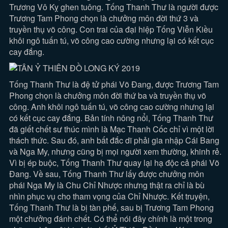
Trương Vô Kỵ ghen tuông. Tống Thanh Thư là người được
Trương Tam Phong chọn là chưởng môn đời thứ 3 và
truyền thụ võ công. Con trai của đại hiệp Tống Viễn Kiều
khôi ngô tuấn tú, võ công cao cường nhưng lại có kết cục
cay đắng.
Tống Thanh Thư là đệ tử phái Võ Đang, được Trương Tam
Phong chọn là chưởng môn đời thứ ba và truyền thụ võ
công. Anh khôi ngô tuấn tú, võ công cao cường nhưng lại
có kết cục cay đắng. Bản tính nông nổi, Tống Thanh Thư
đã giết chết sư thúc mình là Mạc Thanh Cốc chỉ vì một lời
thách thức. Sau đó, anh bất đắc dĩ phải gia nhập Cái Bang
và Nga My, nhưng cũng bị mọi người xem thường, khinh rẻ.
Vì bị ép buộc, Tống Thanh Thư quay lại hạ độc cả phái Võ
Đang. Về sau, Tống Thanh Thư lấy được chưởng môn
phái Nga My là Chu Chỉ Nhược nhưng thật ra chỉ là bù
nhìn phục vụ cho tham vọng của Chỉ Nhược. Kết truyện,
Tống Thanh Thư là bị tàn phế, sau bị Trương Tam Phong
một chưởng đánh chết. Có thể nói đây chính là một trong