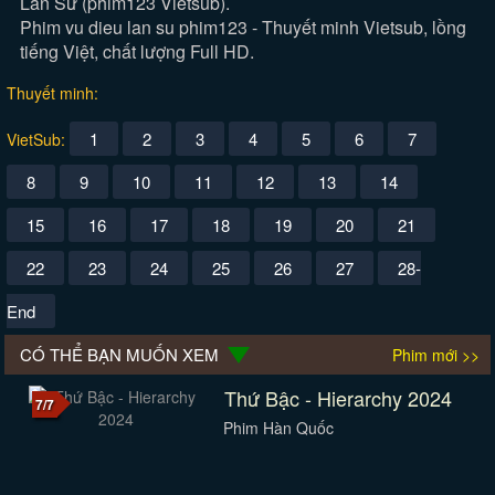
Lân Sư (phim123 Vietsub).
Phim vu dieu lan su phim123 - Thuyết minh Vietsub, lồng
tiếng Việt, chất lượng Full HD.
Thuyết minh:
1
2
3
4
5
6
7
VietSub:
8
9
10
11
12
13
14
15
16
17
18
19
20
21
22
23
24
25
26
27
28-
End
CÓ THỂ BẠN MUỐN XEM
Phim mới >>
Thứ Bậc - Hierarchy 2024
7/7
Phim Hàn Quốc