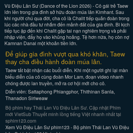
Vũ Điệu Lân Sư (Dance of the Lion 2026) - Cô gái trẻ Taew
lớn lên trong gia đình sở hữu đoàn múa lân Kimhant. Sau
khi người chú qua đời, cha cô là Chalit tiếp quản đoàn trong
lúc các nhà đầu tư nhắm đến mảnh đất của gia đình. Bi kịch
tiếp tục ập đến khi Chalit gặp tai nạn nghiêm trọng và phải
nhập viện, đẩy họ vào khủng hoảng. Tệ hơn nữa, họ còn nợ
Kamnan Danai một khoản tiền lớn.
Để giúp gia đình vượt qua khó khăn, Taew
thay cha điều hành đoàn múa lân.
Taew tất bật nhận các buổi diễn. Khi một người ghi lại màn
biểu diễn của cô cùng đoàn Mor Lam, đoạn video nhanh
chóng được lan truyền, mở ra cơ hội mới cho cô.
Diễn viên: Sattaphong Phiangphor, Thithinan Sanla,
Thanadon Siriweaw
Bộ phim hay Thái Lan Vũ Điệu Lân Sư. Cập nhật Phim
mới VietSub Thuyết minh lồng tiếng Việt nhanh nhất tại
sphim123.com
Xem Vũ Điệu Lân Sư phim123 - Bộ phim Thái Lan Vũ Điệu