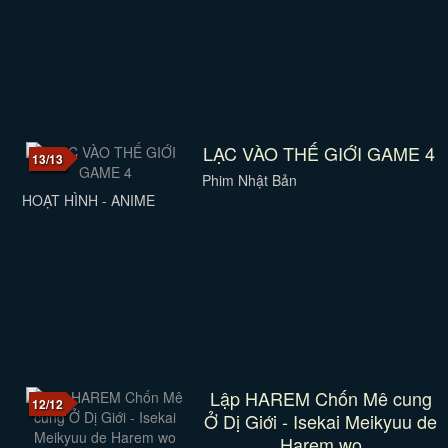
LẠC VÀO THẾ GIỚI GAME 4
13/13
Phim Nhật Bản
HOẠT HÌNH - ANIME
Lập HAREM Chốn Mê cung
12/12
Ở Dị Giới - Isekai Meikyuu de
Harem wo