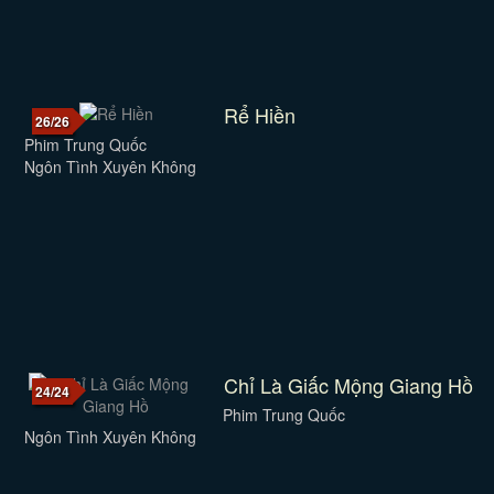
Rể Hiền
26/26
Phim Trung Quốc
Ngôn Tình Xuyên Không
Chỉ Là Giấc Mộng Giang Hồ
24/24
Phim Trung Quốc
Ngôn Tình Xuyên Không