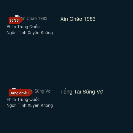
Xin Chào 1983
36/36
Phim Trung Quốc
Ngôn Tình Xuyên Không
Tổng Tài Sủng Vợ
Đang chiếu
Phim Trung Quốc
Ngôn Tình Xuyên Không