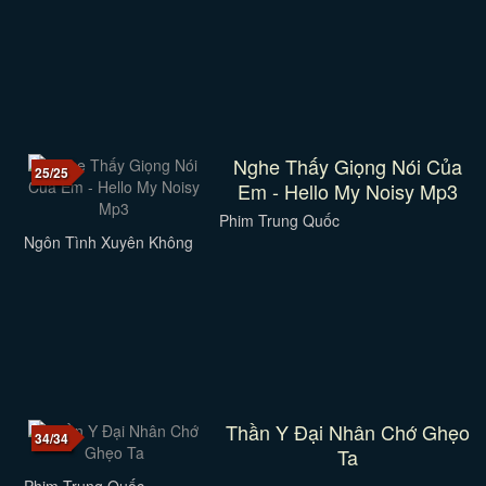
Nghe Thấy Giọng Nói Của
25/25
Em - Hello My Noisy Mp3
Phim Trung Quốc
Ngôn Tình Xuyên Không
Thần Y Đại Nhân Chớ Ghẹo
34/34
Ta