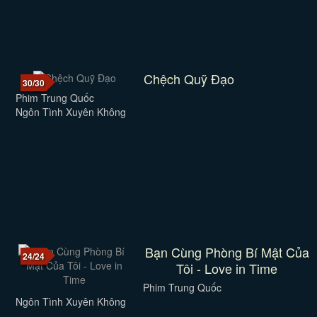
Chệch Quỹ Đạo
30/30
Phim Trung Quốc
Ngôn Tình Xuyên Không
Bạn Cùng Phòng Bí Mật Của
24/24
Tôi - Love in Time
Phim Trung Quốc
Ngôn Tình Xuyên Không