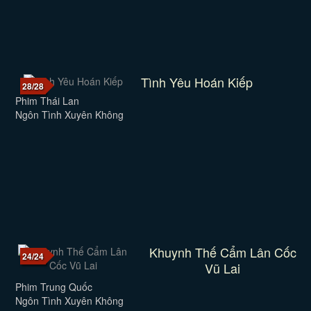
Tình Yêu Hoán Kiếp
28/28
Phim Thái Lan
Ngôn Tình Xuyên Không
Khuynh Thế Cẩm Lân Cốc
24/24
Vũ Lai
Phim Trung Quốc
Ngôn Tình Xuyên Không