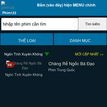
Bấm (vào đây) hiện MENU chính
Phim123
THỂ LOẠI
DANH MỤC
Ngôn Tình Xuyên Không
MỚI CẬP NHẬT >>
Chàng Rể Ngốc Bá Đạo
8/8
Phim Trung Quốc
Ngôn Tình Xuyên Không