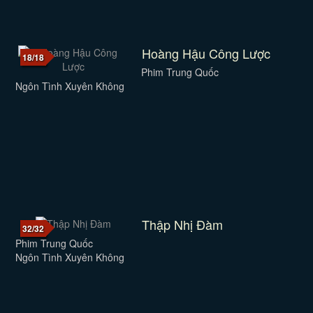
Hoàng Hậu Công Lược
18/18
Phim Trung Quốc
Ngôn Tình Xuyên Không
Thập Nhị Đàm
32/32
Phim Trung Quốc
Ngôn Tình Xuyên Không