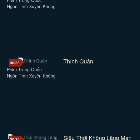
Phim Trung Quốc
Ngôn Tình Xuyên Không
Thỉnh Quân
36/36
Phim Trung Quốc
Ngôn Tình Xuyên Không
Siêu Thời Không Lãng Mạn
30/30