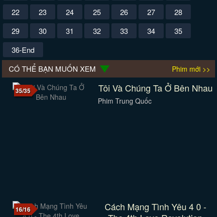
22
23
24
25
26
27
28
29
30
31
32
33
34
35
36-End
CÓ THỂ BẠN MUỐN XEM
Phim mới >>
Tôi Và Chúng Ta Ở Bên Nhau
35/35
Phim Trung Quốc
Cách Mạng Tình Yêu 4 0 -
16/16