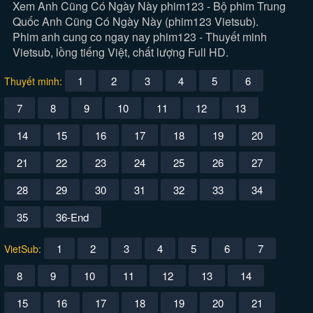
Xem Anh Cũng Có Ngày Này phim123 - Bộ phim Trung
Quốc Anh Cũng Có Ngày Này (phim123 Vietsub).
Phim anh cung co ngay nay phim123 - Thuyết minh
Vietsub, lồng tiếng Việt, chất lượng Full HD.
1
2
3
4
5
6
Thuyết minh:
7
8
9
10
11
12
13
14
15
16
17
18
19
20
21
22
23
24
25
26
27
28
29
30
31
32
33
34
35
36-End
1
2
3
4
5
6
7
VietSub:
8
9
10
11
12
13
14
15
16
17
18
19
20
21