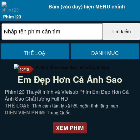
Bấm (vào đây) hiện MENU chính
Phim123
THỂ LOẠI
DANH MỤC
40/40
Em Đẹp Hơn Cả Ánh Sao
Phim123 Thuyết minh và Vietsub Phim Em Đẹp Hơn Cả
Ánh Sao Chất lượng Full HD
THỂ LOẠI:
Tình cảm tâm lý xã hội, ngôn tình lãng mạn
DIỄN VIÊN PHIM:
Trung Quốc
XEM PHIM