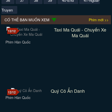
36
37
38
39
40-End
41-Ngoai-
Truyen
CÓ THỂ BẠN MUỐN XEM
Phim mới >>
Taxi Ma Quái - Chuyến Xe
12/12
Ma Quái
Phim Hàn Quốc
Quý Cô Ẩn Danh
12/12
Phim Hàn Quốc