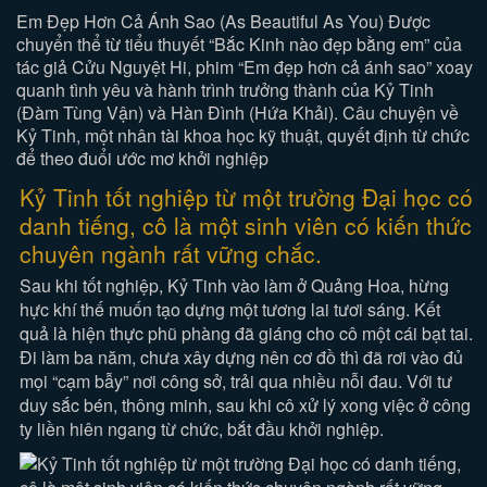
Em Đẹp Hơn Cả Ánh Sao (As Beautiful As You) Được
chuyển thể từ tiểu thuyết “Bắc Kinh nào đẹp bằng em” của
tác giả Cửu Nguyệt Hi, phim “Em đẹp hơn cả ánh sao” xoay
quanh tình yêu và hành trình trưởng thành của Kỷ Tinh
(Đàm Tùng Vận) và Hàn Đình (Hứa Khải). Câu chuyện về
Kỷ Tinh, một nhân tài khoa học kỹ thuật, quyết định từ chức
để theo đuổi ước mơ khởi nghiệp
Kỷ Tinh tốt nghiệp từ một trường Đại học có
danh tiếng, cô là một sinh viên có kiến thức
chuyên ngành rất vững chắc.
Sau khi tốt nghiệp, Kỷ Tinh vào làm ở Quảng Hoa, hừng
hực khí thế muốn tạo dựng một tương lai tươi sáng. Kết
quả là hiện thực phũ phàng đã giáng cho cô một cái bạt tai.
Đi làm ba năm, chưa xây dựng nên cơ đồ thì đã rơi vào đủ
mọi “cạm bẫy” nơi công sở, trải qua nhiều nỗi đau. Với tư
duy sắc bén, thông minh, sau khi cô xử lý xong việc ở công
ty liền hiên ngang từ chức, bắt đầu khởi nghiệp.