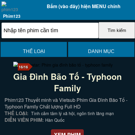
Bấm (vào đây) hiện MENU chính
Phim123
THỂ LOẠI
DANH MỤC
16/16
Gia Đình Bão Tố - Typhoon
Family
Phim123 Thuyết minh và Vietsub Phim Gia Đình Bão Tố -
Typhoon Family Chất lượng Full HD
THỂ LOẠI:
Tình cảm tâm lý xã hội, ngôn tình lãng mạn
DIỄN VIÊN PHIM:
Hàn Quốc
XEM PHIM