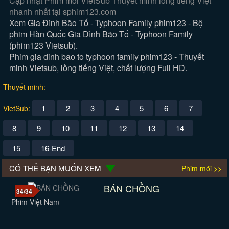
Cập nhật Phim mới VietSub Thuyết minh lồng tiếng Việt
nhanh nhất tại sphim123.com
Xem Gia Đình Bão Tố - Typhoon Family phim123 - Bộ
phim Hàn Quốc Gia Đình Bão Tố - Typhoon Family
(phim123 Vietsub).
Phim gia dinh bao to typhoon family phim123 - Thuyết
minh Vietsub, lồng tiếng Việt, chất lượng Full HD.
Thuyết minh:
1
2
3
4
5
6
7
VietSub:
8
9
10
11
12
13
14
15
16-End
CÓ THỂ BẠN MUỐN XEM
Phim mới >>
BÁN CHỒNG
34/34
Phim Việt Nam