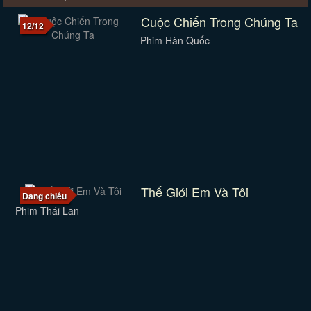
Cuộc Chiến Trong Chúng Ta
12/12
Phim Hàn Quốc
Thế Giới Em Và Tôi
Đang chiếu
Phim Thái Lan