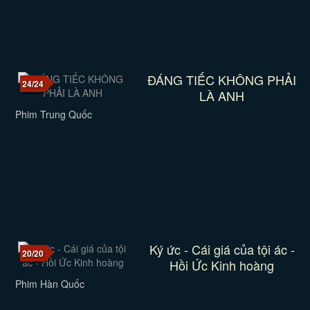
ĐÁNG TIẾC KHÔNG PHẢI
24/24
LÀ ANH
Phim Trung Quốc
Ký ức - Cái giá của tội ác -
20/20
Hồi Ức Kinh hoàng
Phim Hàn Quốc