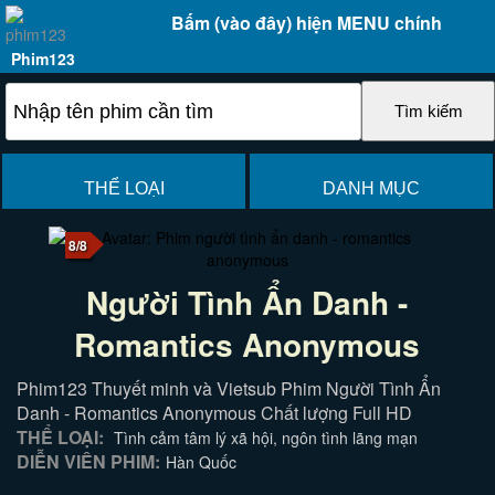
Bấm (vào đây) hiện MENU chính
Phim123
THỂ LOẠI
DANH MỤC
8/8
Người Tình Ẩn Danh -
Romantics Anonymous
Phim123 Thuyết minh và Vietsub Phim Người Tình Ẩn
Danh - Romantics Anonymous Chất lượng Full HD
THỂ LOẠI:
Tình cảm tâm lý xã hội, ngôn tình lãng mạn
DIỄN VIÊN PHIM:
Hàn Quốc