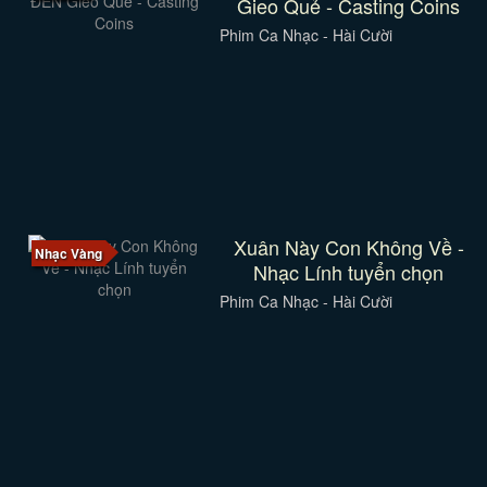
Gieo Quẻ - Casting Coins
Phim Ca Nhạc - Hài Cười
Xuân Này Con Không Về -
Nhạc Vàng
Nhạc Lính tuyển chọn
Phim Ca Nhạc - Hài Cười